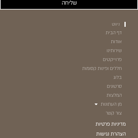
שליחה
ניווט
דף הבית
אודות
שירותינו
פרוייקטים
חללים ופינות קסומות
בלוג
סרטונים
המלצות
מן העתונות
צור קשר
מדיניות פרטיות
הצהרת נגישות