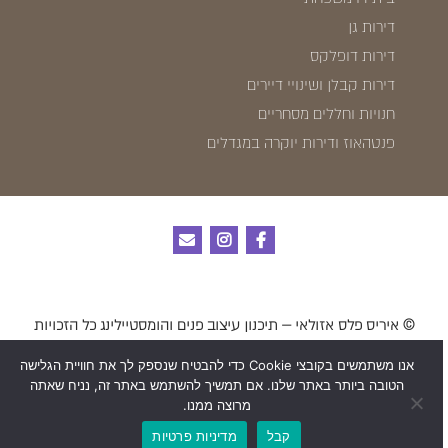
דירות גן
דירות דופלקס
דירות קבלן ושינויי דיירים
חנויות וחללים מסחריים
פנטהאוז ודירות יוקרה במגדלים
© איריס פלס אזולאי – תיכנון עיצוב פנים והומסטיילינג כל הזכויות
שמורות לאתר
אנו משתמשים בקובצי Cookie כדי להבטיח שנספק לך את חוויית הגלישה
הטובה ביותר באתר שלנו. אם תמשיך להשתמש באתר זה, נניח שאתה
מרוצה ממנו.
Made with
by Astrateg
קבל
מדיניות פרטיות