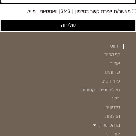
מאשר/ת יצירת קשר בטלפון | SMS| וואטסאפ | מייל.
שליחה
ניווט
דף הבית
אודות
שירותינו
פרוייקטים
חללים ופינות קסומות
בלוג
סרטונים
המלצות
מן העתונות
צור קשר