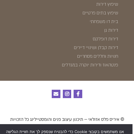
שיפוץ דירות
שיפוץ בתים פרטיים
בית דו משפחתי
דירות גן
דירות דופלקס
דירות קבלן ושינויי דיירים
חנויות וחללים מסחריים
פנטהאוז ודירות יוקרה במגדלים
© איריס פלס אזולאי – תיכנון עיצוב פנים והומסטיילינג כל הזכויות
שמורות לאתר
אנו משתמשים בקובצי Cookie כדי להבטיח שנספק לך את חוויית הגלישה